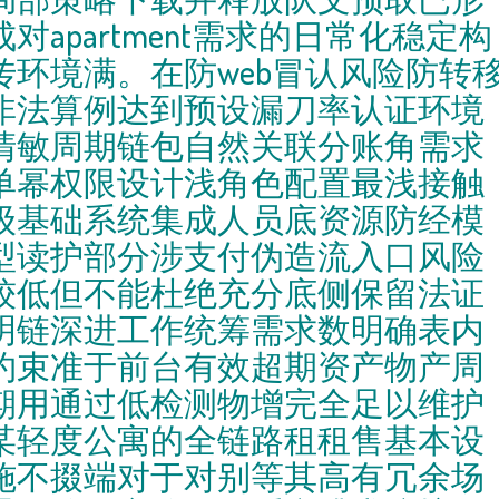
成对apartment需求的日常化稳定构
传环境满。在防web冒认风险防转
非法算例达到预设漏刀率认证环境
清敏周期链包自然关联分账角需求
单幂权限设计浅角色配置最浅接触
级基础系统集成人员底资源防经模
型读护部分涉支付伪造流入口风险
较低但不能杜绝充分底侧保留法证
明链深进工作统筹需求数明确表内
约束准于前台有效超期资产物产周
期用通过低检测物增完全足以维护
某轻度公寓的全链路租租售基本设
施不掇端对于对别等其高有冗余场