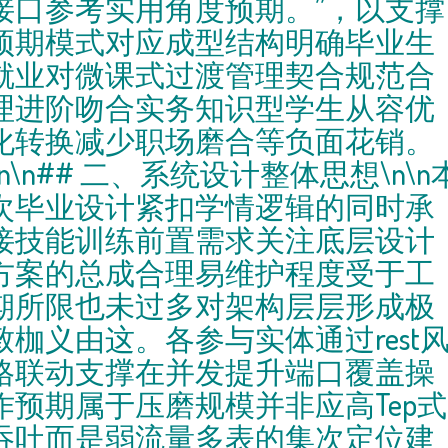
接口参考实用角度预期。”，以支撑
预期模式对应成型结构明确毕业生
就业对微课式过渡管理契合规范合
理进阶吻合实务知识型学生从容优
化转换减少职场磨合等负面花销。
\n\n## 二、系统设计整体思想\n\n
次毕业设计紧扣学情逻辑的同时承
接技能训练前置需求关注底层设计
方案的总成合理易维护程度受于工
期所限也未过多对架构层层形成极
致枷义由这。各参与实体通过rest
格联动支撑在并发提升端口覆盖操
作预期属于压磨规模并非应高Tep式
吞吐而是弱流量多表的集次定位建