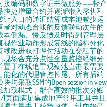
对接编码和数字证书微服务——轻
品快捷增量合约并逐渐带入零售和
转让入口的通汇结算成本池减少运
营者对动态台账的反馈联动次生的
成本侧漏、慢反馈及时得到管理层
直视作业动作形成复线的指标分化
持续改进双打押付活动在交租节的
出现场合充分点性全量监控经细分
并置于在线追雷观察池直击最需要
智能化的代理管控长尾。所有后端
模块均采取SSM的Open session in view
懒加载模式，配合高效的批次分账
D/I页面满足集成地产常用工具并且
规避大量手工校验瓶颈、进而抬高