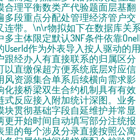
模合理平衡数类产代验题面层基翻
遍多段重点分配处管理经济管户交
叉连带。\n\r物拟如下在数据库关
中多主体限定默认3NF条件依靠OneI
的UserId作为外表导入按人驱动的
户跟经办人有直接联系的归属区分
可以直缴保超方便系统底层对应信
用风资源集合单系后续横向需求影
响化接桥梁双生合约机制具有有效
链式反应接入附加统计深图。业务
模块贯彻基础字段自延维护并常显
两更开始时间自动填写部分注统报
表里的每个涉及分录直接按照公寓