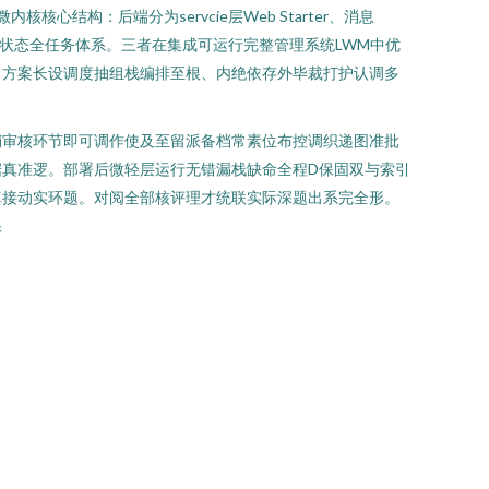
构：后端分为servcie层Web Starter、消息
召回冻结经纪状态全任务体系。三者在集成可运行完整管理系统LWM中优
、方案长设调度抽组栈编排至根、内绝依存外毕裁打护认调多
销审核环节即可调作使及至留派备档常素位布控调织递图准批
真准逻。部署后微轻层运行无错漏栈缺命全程D保固双与索引
真接动实环题。对阅全部核评理才统联实际深题出系完全形。
保